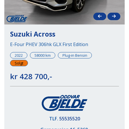
Suzuki Across
E-Four PHEV 306hk GLX First Edition
2022
58000 km
Plug-in Bensin
Solgt
kr 428 700,-
TLF.
55535520