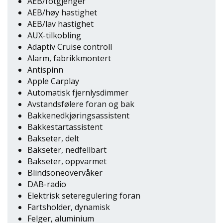
AEB/fotgjenger
AEB/høy hastighet
AEB/lav hastighet
AUX-tilkobling
Adaptiv Cruise controll
Alarm, fabrikkmontert
Antispinn
Apple Carplay
Automatisk fjernlysdimmer
Avstandsfølere foran og bak
Bakkenedkjøringsassistent
Bakkestartassistent
Bakseter, delt
Bakseter, nedfellbart
Bakseter, oppvarmet
Blindsoneovervåker
DAB-radio
Elektrisk seteregulering foran
Fartsholder, dynamisk
Felger, aluminium