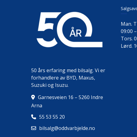
Salgsav
Man. Ti
09:00 –
Tors. 0
Lørd. 1
50 års erfaring med bilsalg. Vi er
forhandlere av BYD, Maxus,
Suzuki og Isuzu.
Garnesveien 16 – 5260 Indre
Arna
55 53 55 20
bilsalg@oddvarbjelde.no