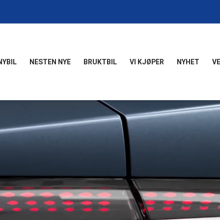
NYBIL
NESTEN NYE
BRUKTBIL
VI KJØPER
NYHET
V