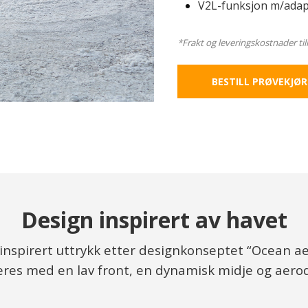
V2L-funksjon m/adap
*Frakt og leveringskostnader t
BESTILL PRØVEKJØR
Design inspirert av havet
urinspirert uttrykk etter designkonseptet “Ocean a
reres med en lav front, en dynamisk midje og aer