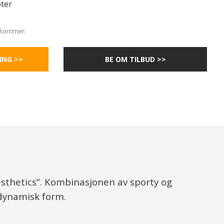
ter
ilkommer.
ING >>
BE OM TILBUD >>
esthetics”. Kombinasjonen av sporty og
odynamisk form.