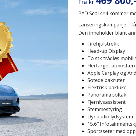
469 800,
Fra kr
BYD Seal 4×4 kommer med
Lanseringskampanje – få S
Den inneholder blant ann
Firehjulstrekk
Head-up Display
To stk trådløs mobill
Flerfarget atmosfære
Apple Carplay og And
Sotede bakruter
Elektrisk bakluke
Panorama soltak
Fjernlysassistent
Stemmestyring
Dynaudio lydsystem
15,6″ Infotainmentsk
Sportsseter med opp