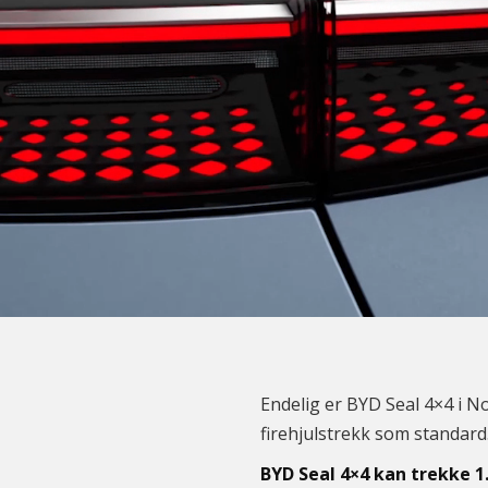
Endelig er BYD Seal 4×4 i N
firehjulstrekk som standard
BYD Seal 4×4 kan trekke 1