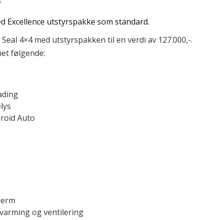
-
 Excellence utstyrspakke som standard.
eal 4×4 med utstyrspakken til en verdi av 127.000,-.
et følgende:
ading
lys
roid Auto
jerm
varming og ventilering