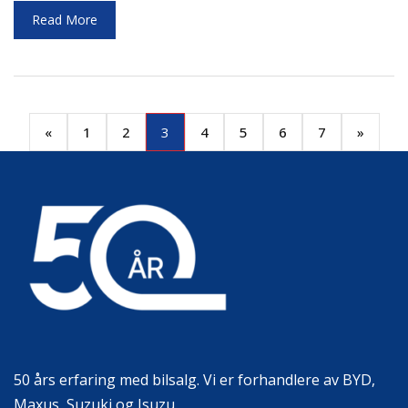
Read More
(current)
«
1
2
3
4
5
6
7
»
50 års erfaring med bilsalg. Vi er forhandlere av BYD,
Maxus, Suzuki og Isuzu.