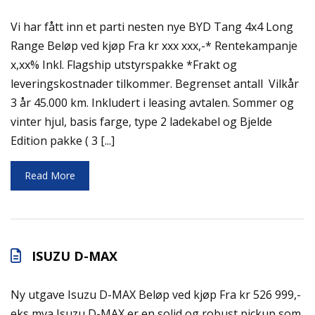
Vi har fått inn et parti nesten nye BYD Tang 4x4 Long
Range Beløp ved kjøp Fra kr xxx xxx,-* Rentekampanje
x,xx% Inkl. Flagship utstyrspakke *Frakt og
leveringskostnader tilkommer. Begrenset antall Vilkår
3 år 45.000 km. Inkludert i leasing avtalen. Sommer og
vinter hjul, basis farge, type 2 ladekabel og Bjelde
Edition pakke ( 3 [...]
Read More
ISUZU D-MAX
Ny utgave Isuzu D-MAX Beløp ved kjøp Fra kr 526 999,-
eks mva Isuzu D-MAX er en solid og robust pickup som