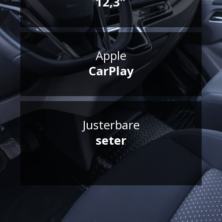
12,3″
Apple
CarPlay
Justerbare
seter