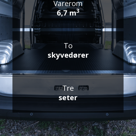
Varerom
3
6,7 m
To
skyvedører
Tre
seter