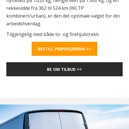
nyttelast på 1.020 kg, hengervekt på 1.500 kg, og en
rekkevidde fra 362 til 524 km (WLTP
kombinert/urban), er den det optimale valget for din
arbeidshverdag.
Tilgjengelig med både to- og firehjulstrekk.
BESTILL PRØVEKJØRING >>
BE OM TILBUD >>