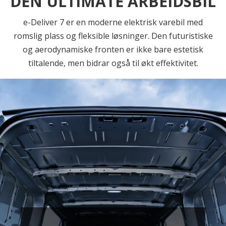
DEN ULTIMATE ARBEIDSBIL
e-Deliver 7 er en moderne elektrisk varebil med
romslig plass og fleksible løsninger. Den futuristiske
og aerodynamiske fronten er ikke bare estetisk
tiltalende, men bidrar også til økt effektivitet.